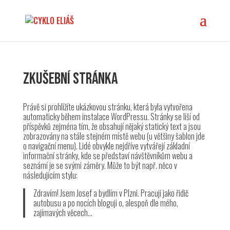
Zkušební stránka
Právě si prohlížíte ukázkovou stránku, která byla vytvořena
automaticky během instalace WordPressu. Stránky se liší od
příspěvků zejména tím, že obsahují nějaký statický text a jsou
zobrazovány na stále stejném místě webu (u většiny šablon jde
o navigační menu). Lidé obvykle nejdříve vytvářejí základní
informační stránky, kde se představí návštěvníkům webu a
seznámí je se svými záměry. Může to být např. něco v
následujícím stylu:
Zdravím! Jsem Josef a bydlím v Plzni. Pracuji jako řidič
autobusu a po nocích bloguji o, alespoň dle mého,
zajímavých věcech…