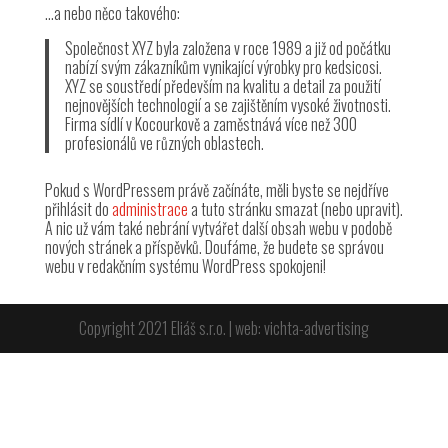
…a nebo něco takového:
Společnost XYZ byla založena v roce 1989 a již od počátku
nabízí svým zákazníkům vynikající výrobky pro kedsicosi.
XYZ se soustředí především na kvalitu a detail za použití
nejnovějších technologií a se zajištěním vysoké životnosti.
Firma sídlí v Kocourkově a zaměstnává více než 300
profesionálů ve různých oblastech.
Pokud s WordPressem právě začínáte, měli byste se nejdříve
přihlásit do
administrace
a tuto stránku smazat (nebo upravit).
A nic už vám také nebrání vytvářet další obsah webu v podobě
nových stránek a příspěvků. Doufáme, že budete se správou
webu v redakčním systému WordPress spokojeni!
Copyright 2021 Eliáš s.r.o. | web: vichta-advertising